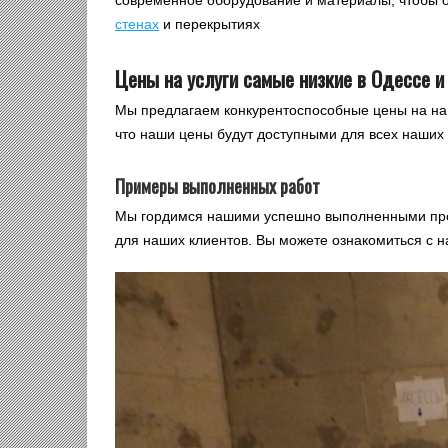
стенах
и перекрытиях
Цены на услуги самые низкие в Одессе и
Мы предлагаем конкурентоспособные цены на наш
что наши цены будут доступными для всех наших 
Примеры выполненных работ
Мы гордимся нашими успешно выполненными про
для наших клиентов. Вы можете ознакомиться с 