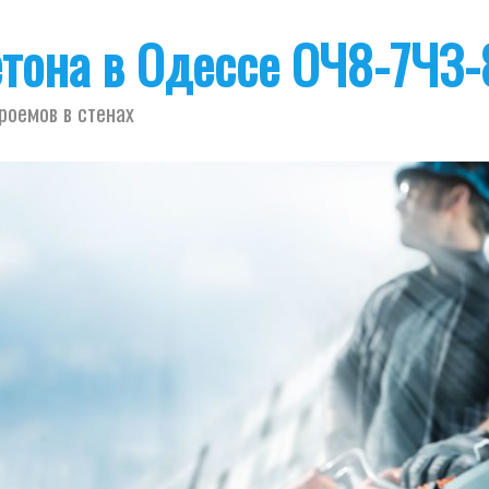
етона в Одессе ОЧ8-7ЧЗ-
роемов в стенах