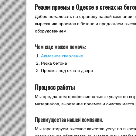
Режем проемы в Одессе в стенах из бето
Добро пожаловать на страницу нашей компании, 
вырезанию проемов в бетоне и предлагаем высок
оборудованием.
Чем еще можем помочь:
Алмазное сверление
Резка бетона
Проемы под окна и двери
Процесс работы
Мы предлагаем профессиональные услуги по выре
материалов, вырезание проемов и очистку места 
Преимущества нашей компании.
Мы гарантируем высокое качество услуг по вырез
современное оборудование и материалы, чтобы о