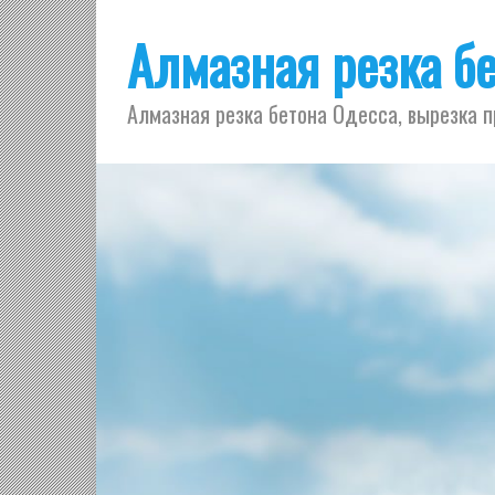
Алмазная резка б
Алмазная резка бетона Одесса, вырезка п