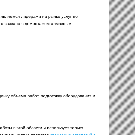
 являемся лидерами на рынке услуг по
что связано с демонтажем алмазным
енку объема работ, подготовку оборудования и
боты в этой области и использует только
специальностью является
сверление отверстий в