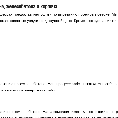
на, железобетона и кирпича
которая предоставляет услуги по вырезанию проемов в бетоне. Мы
окачественные услуги по доступной цене. Кроме того сделаем че 
занию проемов в бетоне. Наш процесс работы включает в себя оц
работы после завершения работ.
анию проемов в бетоне. Наша компания имеет многолетний опыт ра
беспечить точность и качество вырезания проемов. Также нашей 